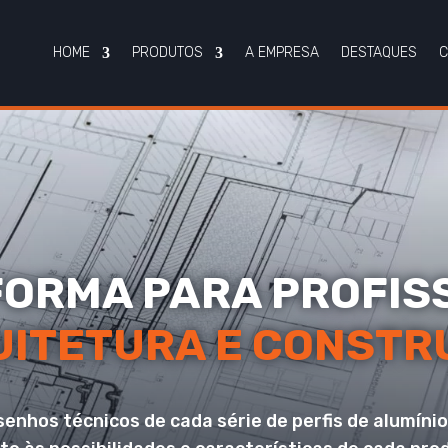
HOME
PRODUTOS
A EMPRESA
DESTAQUES
C
ORMA PARA PROFIS
UITETURA E CONSTR
senhos técnicos de cada série de perfis de alumíni