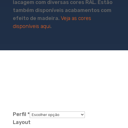
lacagem com diversas cores RAL. Estão
também disponíveis acabamentos com
efeito de madeira.
Veja as cores
disponíveis aqui
.
Deixe aqui a sua
mensagem
Perfil
*
Layout